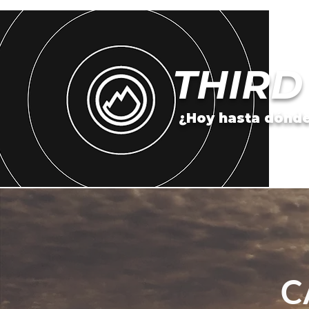
THIRD
¿Hoy hasta dónde
C